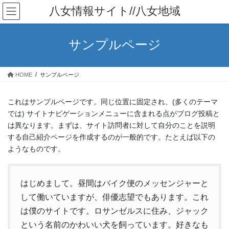
コ
ナ
八女情報サイト//八女地域
ン
ビ
テ
ゲ
ン
ー
サンプルページ
ツ
シ
へ
ョ
ス
ン
HOME
サンプルページ
キ
に
ッ
移
プ
動
これはサンプルページです。同じ位置に固定され、(多くのテーマ
では) サイトナビゲーションメニューに含まれる点がブログ投稿と
は異なります。まずは、サイト訪問者に対して自分のことを説明
する自己紹介ページを作成するのが一般的です。たとえば以下の
ようなものです。
はじめまして。昼間はバイク便のメッセンジャーと
して働いていますが、俳優志望でもあります。これ
は僕のサイトです。ロサンゼルスに住み、ジャック
という名前のかわいい犬を飼っています。好きなも