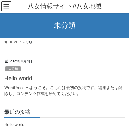
コ
ナ
八女情報サイト//八女地域
ン
ビ
テ
ゲ
ン
ー
未分類
ツ
シ
へ
ョ
ス
ン
HOME
未分類
キ
に
ッ
移
プ
動
2024年8月4日
未分類
Hello world!
WordPress へようこそ。こちらは最初の投稿です。編集または削
除し、コンテンツ作成を始めてください。
最近の投稿
Hello world!